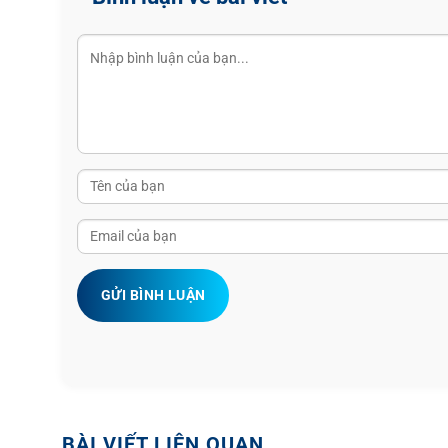
GỬI BÌNH LUẬN
BÀI VIẾT LIÊN QUAN