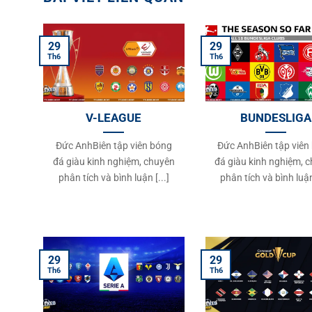
29
29
Th6
Th6
V-LEAGUE
BUNDESLIGA
Đức AnhBiên tập viên bóng
Đức AnhBiên tập viên
đá giàu kinh nghiệm, chuyên
đá giàu kinh nghiệm, 
phân tích và bình luận [...]
phân tích và bình luận 
29
29
Th6
Th6