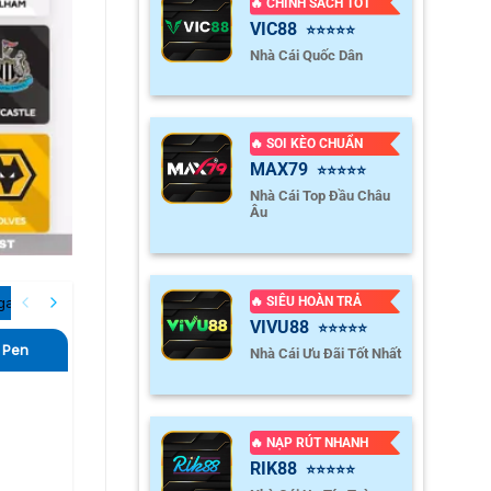
🔥 CHÍNH SÁCH TỐT
VIC88
⭐⭐⭐⭐⭐
Nhà Cái Quốc Dân
🔥 SOI KÈO CHUẨN
MAX79
⭐⭐⭐⭐⭐
Nhà Cái Top Đầu Châu
Âu
ga
FRA Ligue 1
UEFA Europa League
UEFA ECL
KSA Profe
🔥 SIÊU HOÀN TRẢ
VIVU88
⭐⭐⭐⭐⭐
Pen
Nhà Cái Ưu Đãi Tốt Nhất
🔥 NẠP RÚT NHANH
RIK88
⭐⭐⭐⭐⭐