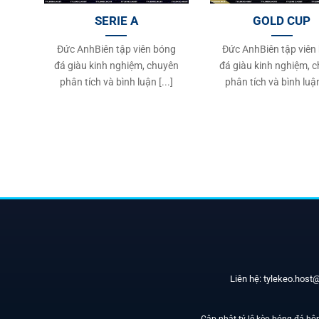
SERIE A
GOLD CUP
Đức AnhBiên tập viên bóng
Đức AnhBiên tập viên
đá giàu kinh nghiệm, chuyên
đá giàu kinh nghiệm, 
phân tích và bình luận [...]
phân tích và bình luận 
Liên hệ:
tylekeo.host