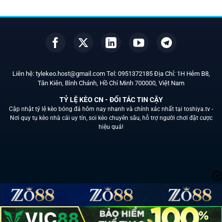
Liên hệ:
tylekeo.host@gmail.com
Tel:
0951372185
Địa Chỉ: 1H Hẻm B8,
Tân Kiên, Bình Chánh, Hồ Chí Minh
700000
, Việt Nam
TỶ LỆ KÈO CN - ĐỐI TÁC TIN CẬY
Cập nhật tỷ lệ kèo bóng đá hôm nay nhanh và chính xác nhất tại
toshiya.tv -
Nơi quy tụ kèo nhà cái uy tín, soi kèo chuyên sâu, hỗ trợ người chơi đặt cược
hiệu quả!
Liên Hệ
Chính sách bảo mật
Soi kèo
Nhà cái uy tín
Tin Tức
Copyright 2026 ©
toshiya.tv