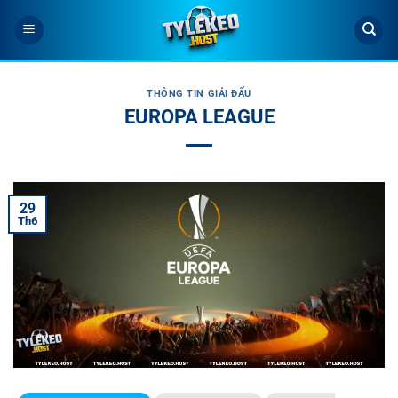
Bỏ
qua
nội
dung
THÔNG TIN GIẢI ĐẤU
EUROPA LEAGUE
29
Th6