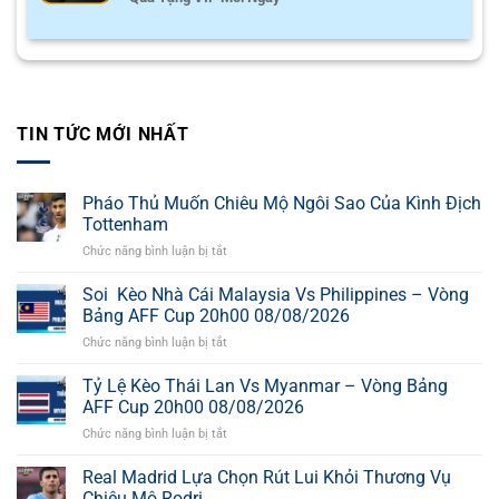
TIN TỨC MỚI NHẤT
Pháo Thủ Muốn Chiêu Mộ Ngôi Sao Của Kình Địch
Tottenham
Chức năng bình luận bị tắt
ở
Pháo
Thủ
Soi Kèo Nhà Cái Malaysia Vs Philippines – Vòng
Muốn
Bảng AFF Cup 20h00 08/08/2026
Chiêu
Chức năng bình luận bị tắt
ở
Mộ
Soi
Ngôi
Kèo
Tỷ Lệ Kèo Thái Lan Vs Myanmar – Vòng Bảng
Sao
Nhà
Của
AFF Cup 20h00 08/08/2026
Cái
Kình
Chức năng bình luận bị tắt
ở
Malaysia
Địch
Tỷ
Vs
Tottenham
Lệ
Real Madrid Lựa Chọn Rút Lui Khỏi Thương Vụ
Philippines
Kèo
–
Chiêu Mộ Rodri