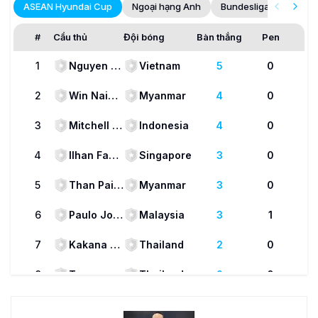
ASEAN Hyundai Cup
Ngoại hạng Anh
Bundesliga
La Lig
#
Cầu thủ
Đội bóng
Bàn thắng
Pen
1
Nguyen Dinh Bac
Vietnam
5
0
2
Win Naing Tun
Myanmar
4
0
3
Mitchell Lee Baker
Indonesia
4
0
4
Ilhan Fandi
Singapore
3
0
5
Than Paing
Myanmar
3
0
6
Paulo Josué
Malaysia
3
1
7
Kakana Khamyok
Thailand
2
0
8
Teerasak Poeiphimai
Thailand
2
0
9
Soknet Hav
Cambodia
2
0