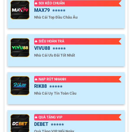
🔥 SOI KÈO CHUẨN
MAX79
⭐⭐⭐⭐⭐
Nhà Cái Top Đầu Châu Âu
🔥 SIÊU HOÀN TRẢ
VIVU88
⭐⭐⭐⭐⭐
Nhà Cái Ưu Đãi Tốt Nhất
🔥 NẠP RÚT NHANH
RIK88
⭐⭐⭐⭐⭐
Nhà Cái Uy Tín Toàn Cầu
🔥 QUÀ TẶNG VIP
DEBET
⭐⭐⭐⭐⭐
Quà Tặng VIP Mỗi Ngày