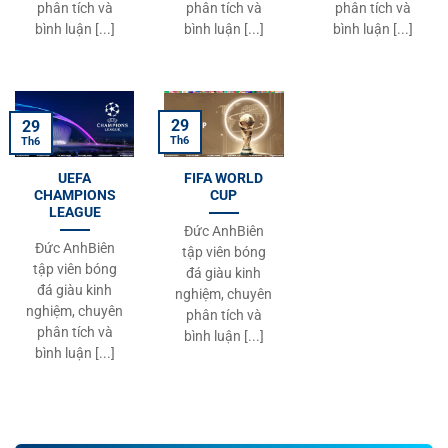
phân tích và
phân tích và
phân tích và
42
Daisuke Sato
Philippines
1
0
bình luận [...]
bình luận [...]
bình luận [...]
43
Kyaw Min Oo
Myanmar
1
0
44
Ouk Sovann
Cambodia
1
0
29
29
Th6
Th6
45
Zion Cruz
Timor Leste
1
0
UEFA
FIFA WORLD
46
Joao Rangel
Timor Leste
1
0
CHAMPIONS
CUP
LEAGUE
Đức AnhBiên
47
Maung Maung Lwin
Myanmar
1
1
Đức AnhBiên
tập viên bóng
tập viên bóng
đá giàu kinh
48
Worachit Kanitsribumphen
Thailand
1
1
đá giàu kinh
nghiệm, chuyên
nghiệm, chuyên
phân tích và
49
Zenivio Morientes Gostavo Conceição Mota
Timor Leste
1
1
phân tích và
bình luận [...]
bình luận [...]
50
Jehhanafee Mamah
Thailand
1
1