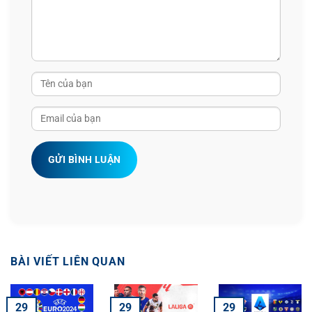
21
Sokmeng Chea
Cambodia
1
0
22
Lwin Moe Aung
Myanmar
1
0
23
Song Ui-young
Singapore
1
0
24
B. Chernvanglien
Laos
1
0
25
Nguyen Quang Hai
Vietnam
1
0
GỬI BÌNH LUẬN
26
Nguyen Van Vi
Vietnam
1
0
27
Myat Kaung Khant
Myanmar
1
0
28
Claudio osorio
Timor Leste
1
0
29
Jens Raven
Indonesia
1
0
BÀI VIẾT LIÊN QUAN
30
John Albert Luis Solis Lucero
Philippines
1
0
29
29
29