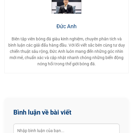
10
Oatnasio Da Silva Guterres
Timor Leste
2
0
11
Đỗ Hoàng Hên
Vietnam
2
0
Đức Anh
12
Nguyễn Xuân Son
Vietnam
2
0
Biên tập viên bóng đá giàu kinh nghiệm, chuyên phân tích và
13
Yotsakon Burapha
Thailand
2
1
bình luận các giải đấu hàng đầu. Với lối viết sắc bén cùng tư duy
chiến thuật sâu rộng, Đức Anh luôn mang đến những góc nhìn
14
Jarvey Gayoso
Philippines
2
1
mới mẻ, chuẩn xác và cập nhật nhanh chóng những biến động
nóng hổi trong thế giới bóng đá.
15
Thom Haye
Indonesia
1
0
16
Sarach Yooyen
Thailand
1
0
17
Pavithran Gunalan
Malaysia
1
0
18
kuzain wan
Malaysia
1
0
Bình luận về bài viết
19
Hein Htet Aung
Myanmar
1
0
20
Ragnar Oratmangoen
Indonesia
1
0