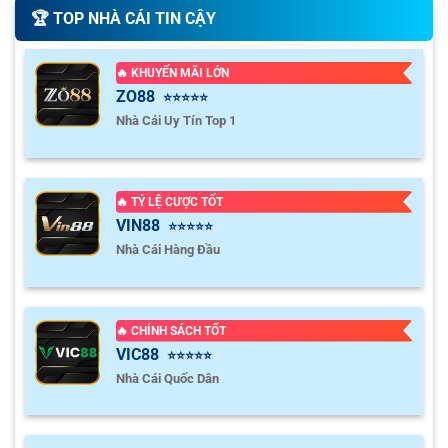
🏆️ TOP NHÀ CÁI TIN CẬY
🔥 KHUYẾN MÃI LỚN
ZO88
⭐⭐⭐⭐⭐
Nhà Cái Uy Tín Top 1
🔥 TỶ LỆ CƯỢC TỐT
VIN88
⭐⭐⭐⭐⭐
Nhà Cái Hàng Đầu
🔥 CHÍNH SÁCH TỐT
VIC88
⭐⭐⭐⭐⭐
Nhà Cái Quốc Dân