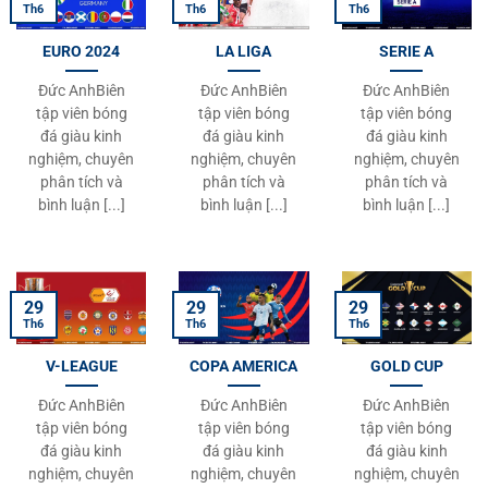
31
Rado Mon
Cambodia
1
0
Th6
Th6
Th6
EURO 2024
LA LIGA
SERIE A
32
Iago Bento Fernandes
Cambodia
1
0
Đức AnhBiên
Đức AnhBiên
Đức AnhBiên
33
Sandy Walsh
Indonesia
1
0
tập viên bóng
tập viên bóng
tập viên bóng
đá giàu kinh
đá giàu kinh
đá giàu kinh
34
Azwan Ali Rahman
Brunei Darussalam
1
0
nghiệm, chuyên
nghiệm, chuyên
nghiệm, chuyên
phân tích và
phân tích và
phân tích và
35
Endrick
Malaysia
1
0
bình luận [...]
bình luận [...]
bình luận [...]
36
Nguyen Hai Long
Vietnam
1
0
37
Waris Chuthong
Thailand
1
0
29
29
29
Th6
Th6
Th6
38
Shawal Anuar
Singapore
1
0
V-LEAGUE
COPA AMERICA
GOLD CUP
39
Damoth Thongkhamsavath
Laos
1
0
Đức AnhBiên
Đức AnhBiên
Đức AnhBiên
40
Sangvilay Phoutthavong
Laos
1
0
tập viên bóng
tập viên bóng
tập viên bóng
đá giàu kinh
đá giàu kinh
đá giàu kinh
41
Shayne Pattynama
Indonesia
1
0
nghiệm, chuyên
nghiệm, chuyên
nghiệm, chuyên